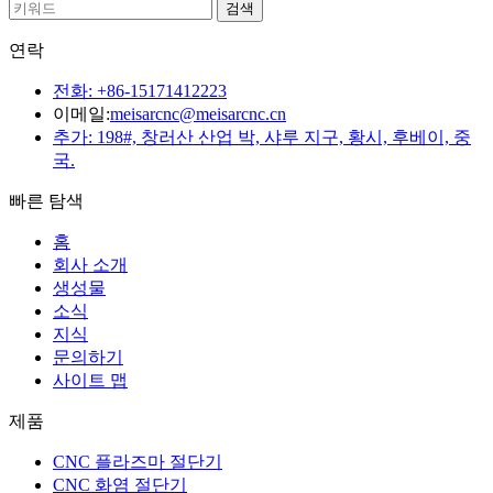
연락
전화: +86-15171412223
이메일:
meisarcnc@meisarcnc.cn
추가: 198#, 창러산 산업 박, 샤루 지구, 황시, 후베이, 중
국.
빠른 탐색
홈
회사 소개
생성물
소식
지식
문의하기
사이트 맵
제품
CNC 플라즈마 절단기
CNC 화염 절단기