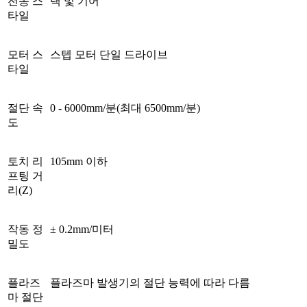
전송 스
랙 및 기어
타일
모터 스
스텝 모터 단일 드라이브
타일
절단 속
0 - 6000mm/분(최대 6500mm/분)
도
토치 리
105mm 이하
프팅 거
리(Z)
작동 정
± 0.2mm/미터
밀도
플라즈
플라즈마 발생기의 절단 능력에 따라 다름
마 절단